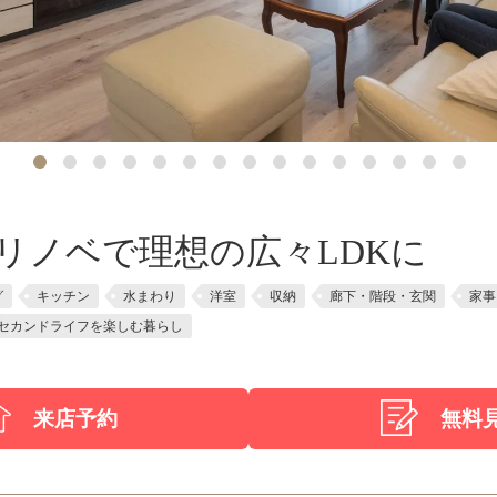
リノベで理想の広々LDKに
グ
キッチン
水まわり
洋室
収納
廊下・階段・玄関
家事
セカンドライフを楽しむ暮らし
来店予約
無料