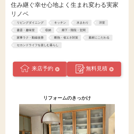
住み継ぐ幸せ心地よく生まれ変わる実家
リノベ
リビングダイニング
キッチン
水まわり
洋室
書斎・趣味室
収納
廊下・階段・玄関
家事ラク・動線改善
断熱・省エネ対策
素材にこだわる
セカンドライフを楽しむ暮らし
来店予約
無料見積
リフォームのきっかけ