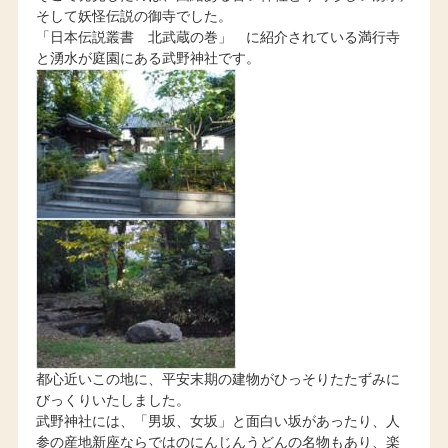
そして妖怪伝説の御寺でした。
「日本伝説叢書 北武蔵の巻」 に紹介されている満行寺
と湧水が庭園にある武野神社です。
都心近いこの地に、平安末期の建物がひっそりたたずみに
びっくりいたしました。
武野神社には、「男坂、女坂」と面白い坂があったり、人
参の産地新座ならではのにんじんうどんの名物もあり、楽