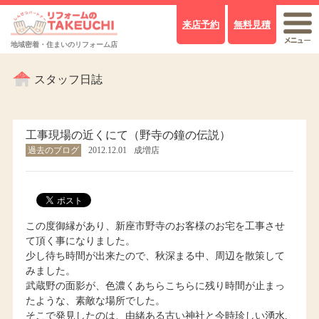
来店予約
無料見積
地域密着・住まいのリフォーム店
スタッフ日誌
工事現場の近くにて（野寺の鐘の伝説）
過去のブログ
2012.12.01
成増店
この度御縁があり、新座市野寺のお客様のお宅を工事させ
て頂く事になりました。
少し待ち時間が出来たので、秋深まる中、周辺を散策して
みました。
武蔵野の面影が、色濃くあちらこちらに残り時間が止まっ
たような、素敵な場所でした。
そこで発見したのは、由緒ある古い神社と今時珍しい湧水,