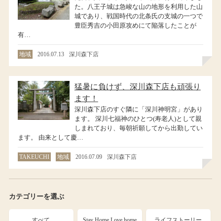
た。八王子城は急峻な山の地形を利用した山
城であり、戦国時代の北条氏の支城の一つで
豊臣秀吉の小田原攻めにて陥落したことが
有…
地域
2016.07.13
深川森下店
猛暑に負けず、深川森下店も頑張り
ます！
深川森下店のすぐ隣に「深川神明宮」があり
ます。 深川七福神のひとつ(寿老人)として親
しまれており、毎朝祈願してから出勤してい
ます。 由来として慶…
TAKEUCHI
地域
2016.07.09
深川森下店
カテゴリーを選ぶ
すべて
Stay Home Love home
ライフストーリー