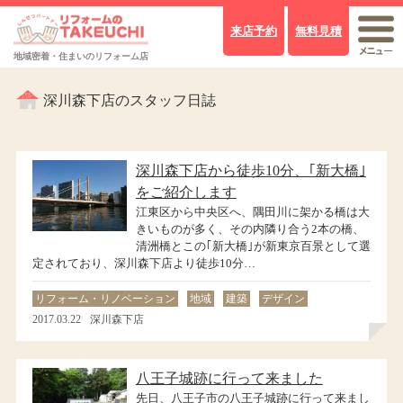
来店予約
無料見積
地域密着・住まいのリフォーム店
深川森下店のスタッフ日誌
深川森下店から徒歩10分、｢新大橋｣
をご紹介します
江東区から中央区へ、隅田川に架かる橋は大
きいものが多く、その内隣り合う2本の橋、
清洲橋とこの｢新大橋｣が新東京百景として選
定されており、深川森下店より徒歩10分…
リフォーム・リノベーション
地域
建築
デザイン
2017.03.22
深川森下店
八王子城跡に行って来ました
先日、八王子市の八王子城跡に行って来まし