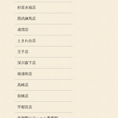
杉並永福店
西武練馬店
成増店
ときわ台店
王子店
深川森下店
南浦和店
高崎店
前橋店
宇都宮店