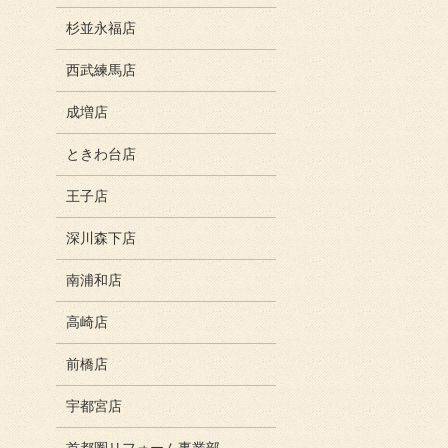
杉並永福店
西武練馬店
成増店
ときわ台店
王子店
深川森下店
南浦和店
高崎店
前橋店
宇都宮店