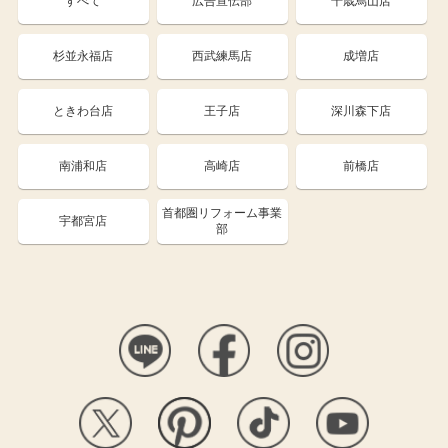
すべて
広告宣伝部
千歳烏山店
杉並永福店
西武練馬店
成増店
ときわ台店
王子店
深川森下店
南浦和店
高崎店
前橋店
首都圏リフォーム事業
宇都宮店
部