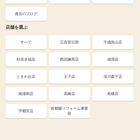
過去のブログ
店舗を選ぶ
すべて
広告宣伝部
千歳烏山店
杉並永福店
西武練馬店
成増店
ときわ台店
王子店
深川森下店
南浦和店
高崎店
前橋店
首都圏リフォーム事業
宇都宮店
部