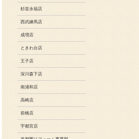
杉並永福店
西武練馬店
成増店
ときわ台店
王子店
深川森下店
南浦和店
高崎店
前橋店
宇都宮店