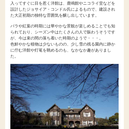
入ってすぐに目を惹く洋館は、鹿鳴館やニコライ堂などを
設計したジョサイア・コンドル氏によるもので、建設され
た大正初期の独特な雰囲気を醸し出しています。
バラや紅葉の時期には華やかな景観が楽しめることでも知
られており、シーズン中はたくさんの人で賑わうそうです
が、今は束の間の落ち着いた時期のようで・・・。
色鮮やかな植物は少ないものの、少し雪の残る園内に静か
に佇む洋館や灯篭を眺めるのも、なかなか趣がありまし
た。