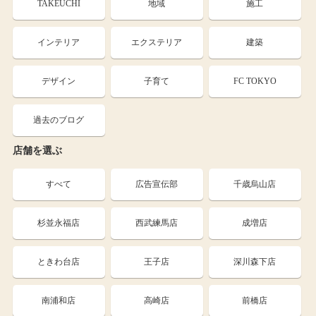
TAKEUCHI
地域
施工
インテリア
エクステリア
建築
デザイン
子育て
FC TOKYO
過去のブログ
店舗を選ぶ
すべて
広告宣伝部
千歳烏山店
杉並永福店
西武練馬店
成増店
ときわ台店
王子店
深川森下店
南浦和店
高崎店
前橋店