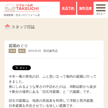
来店予約
無料見積
地域密着・住まいのリフォーム店
スタッフ日誌
庭園めぐり
地域
建築
2016.02.03
西武練馬店
今年一番の寒気の日、ふと思い立って都内の庭園に行って
きました。
身にしみるような寒さの中訪れたのは、JR駒込駅から徒歩
十数分の場所にある「旧古河庭園」と「六義園」です。
旧古川庭園は、地形の高低差を利用して洋館と西洋庭園、
日本庭園を共在させている珍しい庭園です。