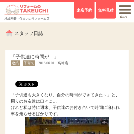
来店予約
無料見積
地域密着・住まいのリフォーム店
スタッフ日誌
「子供達に時間が…」
建築
子育て
2016.06.01
高崎店
「子供達も大きくなり、自分の時間ができてきた～」と、
周りのお友達は口々に…
けれど私は特に週末、子供達のお付き合いで時間に追われ
車を走らせるばかりです。