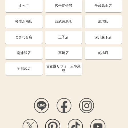
すべて
広告宣伝部
千歳烏山店
杉並永福店
西武練馬店
成増店
ときわ台店
王子店
深川森下店
南浦和店
高崎店
前橋店
首都圏リフォーム事業
宇都宮店
部