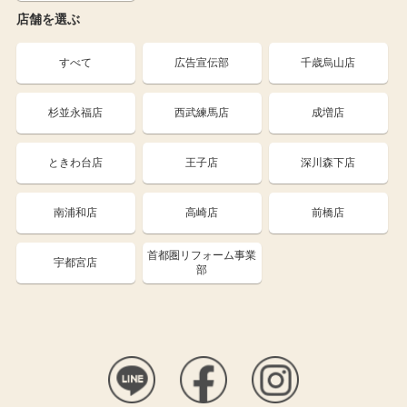
店舗を選ぶ
すべて
広告宣伝部
千歳烏山店
杉並永福店
西武練馬店
成増店
ときわ台店
王子店
深川森下店
南浦和店
高崎店
前橋店
首都圏リフォーム事業
宇都宮店
部