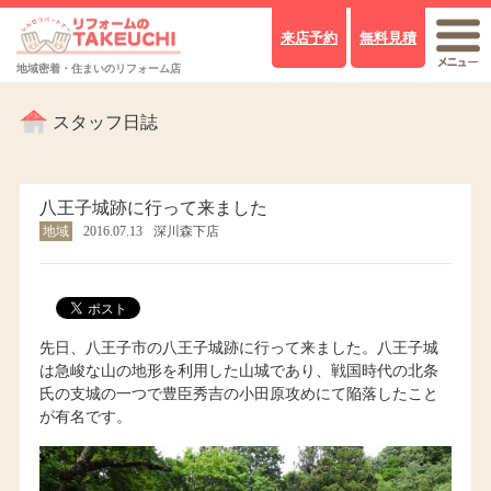
来店予約
無料見積
地域密着・住まいのリフォーム店
スタッフ日誌
八王子城跡に行って来ました
地域
2016.07.13
深川森下店
先日、八王子市の八王子城跡に行って来ました。八王子城
は急峻な山の地形を利用した山城であり、戦国時代の北条
氏の支城の一つで豊臣秀吉の小田原攻めにて陥落したこと
が有名です。