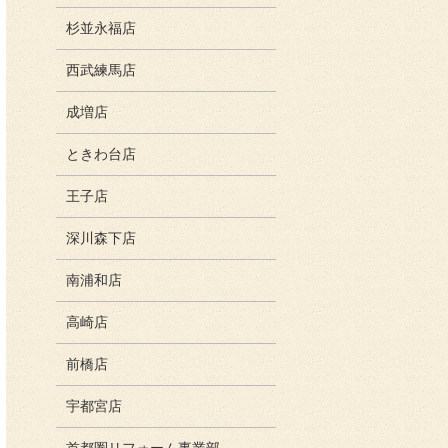
杉並永福店
西武練馬店
成増店
ときわ台店
王子店
深川森下店
南浦和店
高崎店
前橋店
宇都宮店