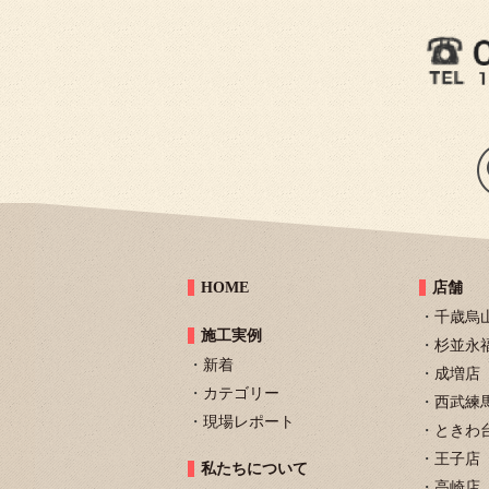
HOME
店舗
千歳烏
施工実例
杉並永
新着
成増店
カテゴリー
西武練
現場レポート
ときわ
王子店
私たちについて
高崎店