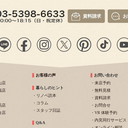
資料請求
お
お客様の声
お問い合わせ
山店
来店予約
暮らしのヒント
福店
無料見積
リノベ読本
資料請求
コラム
馬店
お問合せ
スタッフ日誌
台店
VR 体験予約
内見同行サービス
Q&A
オンライン相談