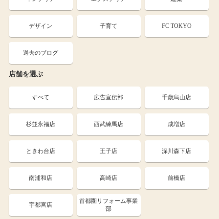
デザイン
子育て
FC TOKYO
過去のブログ
店舗を選ぶ
すべて
広告宣伝部
千歳烏山店
杉並永福店
西武練馬店
成増店
ときわ台店
王子店
深川森下店
南浦和店
高崎店
前橋店
首都圏リフォーム事業
宇都宮店
部