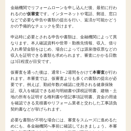
金融機関でリフォームローンを申し込んだ後、最初に行わ
れるのが
仮審査
です。インターネットや電話、郵送、窓口
などで必要な申告や書類の提出を行い、返済が可能かどう
かの予備的なチェックを受けます。
申込時に必要とされる申告や書類は、金融機関によって異
なります。本人確認資料や世帯・勤務先情報、収入、借り
入れ希望金額をはじめ、場合によっては源泉徴収票などの
収入を証明できる書類も求められます。審査にかかる日数
は3日程度が目安です。
仮審査を通った後は、通常1～2週間をかけて
本審査
が行わ
れます。本審査では、仮審査よりも多くの書類の提出が必
要です。例えば、勤続年数の確認に使用される健康保険
証、収入を確認できる給与明細書や課税証明書、建物・土
地の所有を証明する権利書や登記事項証明書、資金の用途
を確認できる見積書やリフォーム業者と交わした工事請負
契約書などが挙げられます。
必要な書類が不明な場合には、審査をスムーズに進めるた
めにも、各金融機関へ事前に確認しておきましょう。本審