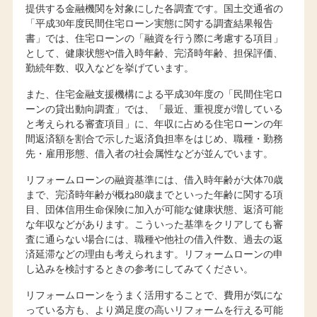
提供する金融機関を対象にした各調査です。国土交通省の
「平成30年度民間住宅ローン実態に関する調査結果報告
書」では、住宅ローンの「融資を行う際に考慮する項目」
として、健康状態や借入時年齢、完済時年齢、担保評価、
勤続年数、収入などを挙げています。
また、住宅金融支援機構による平成30年度の「民間住宅ロ
ーンの貸出動向調査」では、「最近、重視度が増している
と考えられる審査項目」に、年収に占める住宅ローンの年
間返済額を割合で示した返済負担率をはじめ、職種・勤務
先・雇用形態、借入者の社会属性などが並んでいます。
リフォームローンの融資基準には、借入時年齢が大体70歳
まで、完済時年齢が概ね80歳までといった年齢に関する項
目、団体信用生命保険に加入が可能な健康状態、返済可能
な年収などがあります。こういった基準をクリアしても審
査に通らない場合には、職種や他社の借入件数、過去の返
済延滞などの理由も考えられます。リフォームローンの申
し込みを検討するときの参考にしてみてください。
リフォームローンをうまく活用することで、費用が気にな
っている方も、より満足度の高いリフォームを行える可能