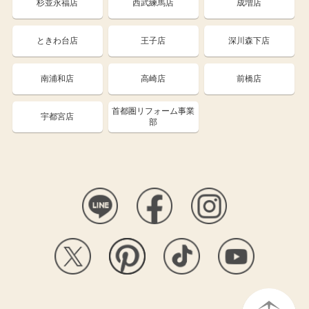
杉並永福店
西武練馬店
成増店
ときわ台店
王子店
深川森下店
南浦和店
高崎店
前橋店
首都圏リフォーム事業
宇都宮店
部