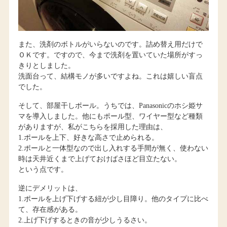
また、洗剤のボトルがいらないのです。詰め替え用だけで
ＯＫです。ですので、今まで洗剤を置いていた場所がすっ
きりとしました。
洗面台って、結構モノが多いですよね。これは嬉しい盲点
でした。
そして、部屋干しポール。うちでは、Panasonicのホシ姫サ
マを導入しました。他にもポール型、ワイヤー型など種類
がありますが、私がこちらを採用した理由は、
1.ポールを上下、好きな高さで止められる。
2.ポールと一体型なので出し入れする手間が無く、使わない
時は天井近くまで上げておけばさほど目立たない。
という点です。
逆にデメリットは、
1.ポールを上げ下げする紐が少し目障り。他のタイプに比べ
て、存在感がある。
2.上げ下げするときの音が少しうるさい。