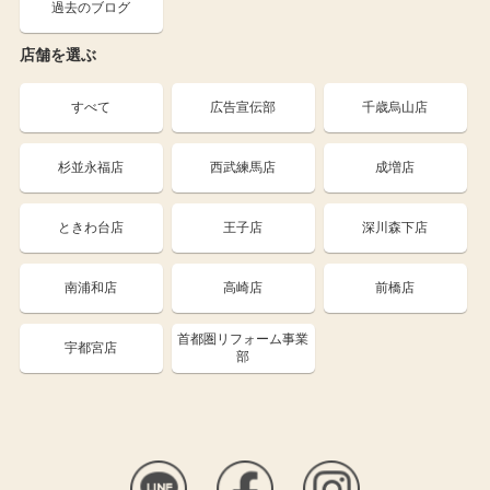
過去のブログ
店舗を選ぶ
すべて
広告宣伝部
千歳烏山店
杉並永福店
西武練馬店
成増店
ときわ台店
王子店
深川森下店
南浦和店
高崎店
前橋店
首都圏リフォーム事業
宇都宮店
部