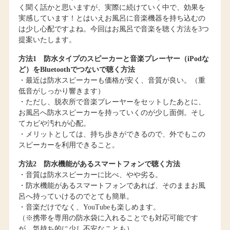
く聞く話かと思いますが、実際に続けていく中で、効果を
実感しています！とはいえお風呂に音楽機器を持ち込むの
は少し心配ですよね。今回はお風呂で音楽を聴く方法を3つ
提案いたします。
方法1 防水タイプのスピーカーと音楽プレーヤー（iPodな
ど）をBluetoothでつないで聴く方法
・最近は防水スピーカーも価格が安く、音質が良い。（重
低音がしっかり響きます）
・ただし、脱衣所で音楽プレーヤーをセットしたあとに、
お風呂へ防水スピーカーを持っていくのが少し面倒。そし
てカビや汚れが心配。
・メリットとしては、持ち歩きができるので、外でもこの
スピーカーを利用できること。
方法2 防水機能があるスマートフォンで聴く方法
・音質は防水スピーカーに比べ、やや劣る。
・防水機能があるスマートフォンであれば、そのままお風
呂へ持っていけるのでとても簡単。
・音楽だけでなく、YouTubeも楽しめます。
（※携帯を専用の防水袋に入れることでも対応可能です
が、気持ち的に少し不安なことも）