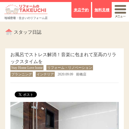
来店予約
無料見積
地域密着・住まいのリフォーム店
スタッフ日誌
お風呂でストレス解消！音楽に包まれて至高のリラ
ックスタイムを
Stay Home Love home
リフォーム・リノベーション
プランニング
インテリア
2020.09.09
前橋店