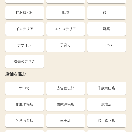
TAKEUCHI
地域
施工
インテリア
エクステリア
建築
デザイン
子育て
FC TOKYO
過去のブログ
店舗を選ぶ
すべて
広告宣伝部
千歳烏山店
杉並永福店
西武練馬店
成増店
ときわ台店
王子店
深川森下店