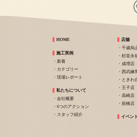
HOME
店舗
千歳烏
施工実例
杉並永
新着
成増店
カテゴリー
西武練
現場レポート
ときわ
王子店
私たちについて
高崎店
会社概要
前橋店
6つのアクション
スタッフ紹介
イベン