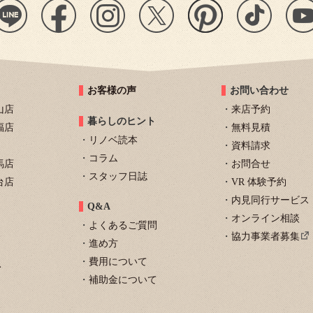
お客様の声
お問い合わせ
山店
来店予約
暮らしのヒント
福店
無料見積
リノベ読本
資料請求
コラム
馬店
お問合せ
スタッフ日誌
台店
VR 体験予約
内見同行サービス
Q&A
オンライン相談
よくあるご質問
協力事業者募集
進め方
費用について
ト
補助金について