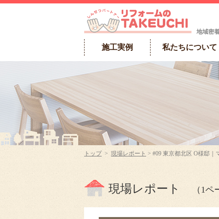
地域密
施工実例
私たちについて
トップ
>
現場レポート
> #09 東京都北区 O様
現場レポート
（1ペ