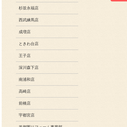
杉並永福店
西武練馬店
成増店
ときわ台店
王子店
深川森下店
南浦和店
高崎店
前橋店
宇都宮店