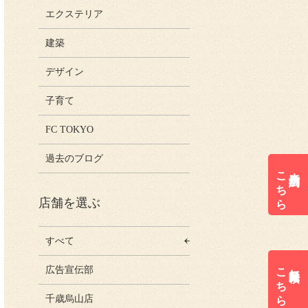
エクステリア
建築
デザイン
子育て
FC TOKYO
過去のブログ
こちら
来店予約は
店舗を選ぶ
すべて
こちら
無料見積は
広告宣伝部
千歳烏山店