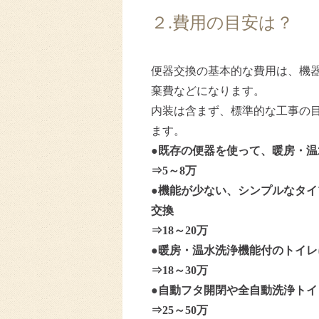
２.費用の目安は？
便器交換の基本的な費用は、機
棄費などになります。
内装は含まず、標準的な工事の
ます。
●既存の便器を使って、暖房・
⇒5～8万
●機能が少ない、シンプルなタ
交換
⇒18～20万
●暖房・温水洗浄機能付のトイ
⇒18～30万
●自動フタ開閉や全自動洗浄ト
⇒25～50万