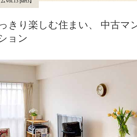
.13 part3】
っきり楽しむ住まい、 中古マ
ション