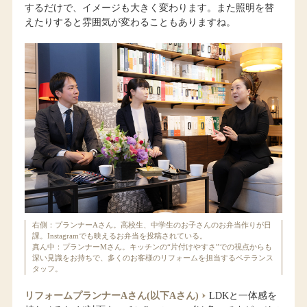
するだけで、イメージも大きく変わります。また照明を替
えたりすると雰囲気が変わることもありますね。
右側：プランナーAさん。高校生、中学生のお子さんのお弁当作りが日
課。Instagramでも映えるお弁当を投稿されている。
真ん中：プランナーMさん。キッチンの“片付けやすさ”での視点からも
深い見識をお持ちで、多くのお客様のリフォームを担当するベテランス
タッフ。
リフォームプランナーAさん(以下Aさん)
LDKと一体感を