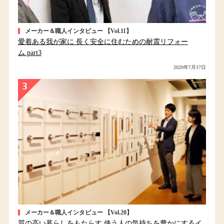
メーカー＆職人インタビュー 【Vol.11】
愛着ある我が家に 長く安全に住むための耐震リフォー
ム.part3
2020年7月17日
メーカー＆職人インタビュー 【Vol.20】
質の高い暮らしをもたらす 使う人の気持ちを豊かにするイ