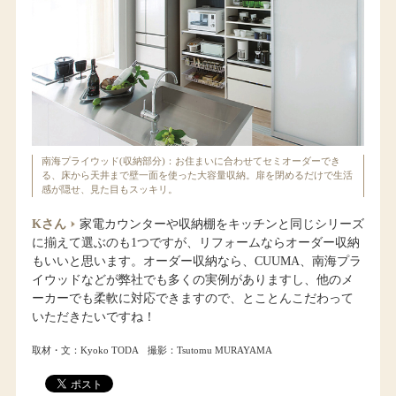
南海プライウッド(収納部分)：お住まいに合わせてセミオーダーでき
る、床から天井まで壁一面を使った大容量収納。扉を閉めるだけで生活
感が隠せ、見た目もスッキリ。
Kさん
家電カウンターや収納棚をキッチンと同じシリーズ
に揃えて選ぶのも1つですが、リフォームならオーダー収納
もいいと思います。オーダー収納なら、CUUMA、南海プラ
イウッドなどが弊社でも多くの実例がありますし、他のメ
ーカーでも柔軟に対応できますので、とことんこだわって
いただきたいですね！
取材・文：Kyoko TODA 撮影：Tsutomu MURAYAMA