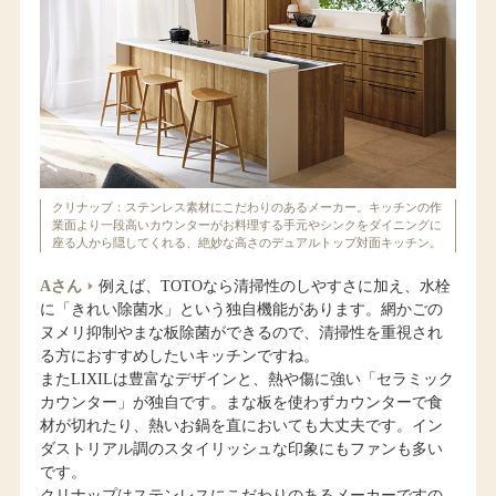
クリナップ：ステンレス素材にこだわりのあるメーカー。キッチンの作
業面より一段高いカウンターがお料理する手元やシンクをダイニングに
座る人から隠してくれる、絶妙な高さのデュアルトップ対面キッチン。
Aさん
例えば、TOTOなら清掃性のしやすさに加え、水栓
に「きれい除菌水」という独自機能があります。網かごの
ヌメリ抑制やまな板除菌ができるので、清掃性を重視され
る方におすすめしたいキッチンですね。
またLIXILは豊富なデザインと、熱や傷に強い「セラミック
カウンター」が独自です。まな板を使わずカウンターで食
材が切れたり、熱いお鍋を直においても大丈夫です。イン
ダストリアル調のスタイリッシュな印象にもファンも多い
です。
クリナップはステンレスにこだわりのあるメーカーですの