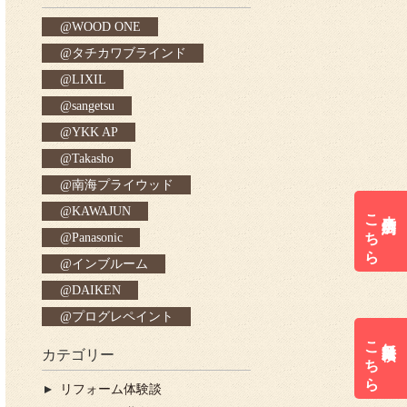
WOOD ONE
タチカワブラインド
LIXIL
sangetsu
YKK AP
Takasho
南海プライウッド
こちら
来店予約は
KAWAJUN
Panasonic
インブルーム
DAIKEN
プログレペイント
こちら
無料見積は
カテゴリー
リフォーム体験談