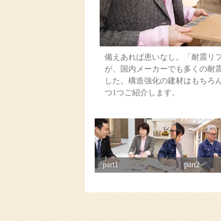
備えあれば患いなし。「耐震リフ
が、国内メーカーでも多くの耐
した。構造強化の建材はもちろ
つ1つご紹介します。
part1
part2