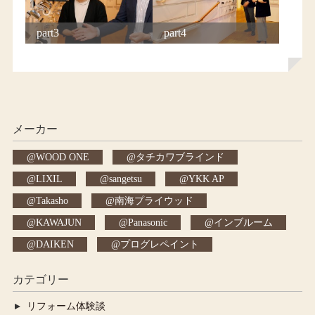
part3
part4
メーカー
WOOD ONE
タチカワブラインド
LIXIL
sangetsu
YKK AP
Takasho
南海プライウッド
KAWAJUN
Panasonic
インブルーム
DAIKEN
プログレペイント
カテゴリー
リフォーム体験談