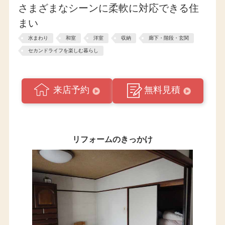
さまざまなシーンに柔軟に対応できる住
まい
水まわり
和室
洋室
収納
廊下・階段・玄関
セカンドライフを楽しむ暮らし
来店予約
無料見積
リフォームのきっかけ