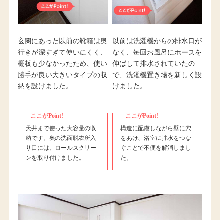
玄関にあった以前の靴箱は奥
以前は洗濯機からの排水口が
行きが深すぎて使いにくく、
なく、毎回お風呂にホースを
棚板も少なかったため、使い
伸ばして排水されていたの
勝手が良い大きいタイプの収
で、洗濯機置き場を新しく設
納を設けました。
けました。
ここがPoint!
ここがPoint!
天井まで使った大容量の収
構造に配慮しながら壁に穴
納です。奥の洗面脱衣所入
をあけ、浴室に排水をつな
り口には、ロールスクリー
ぐことで不便を解消しまし
ンを取り付けました。
た。