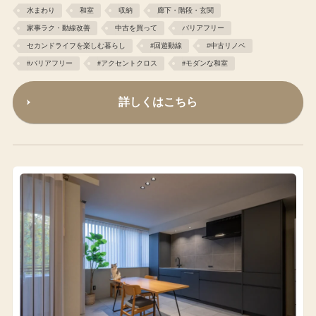
水まわり
和室
収納
廊下・階段・玄関
家事ラク・動線改善
中古を買って
バリアフリー
セカンドライフを楽しむ暮らし
#回遊動線
#中古リノベ
#バリアフリー
#アクセントクロス
#モダンな和室
詳しくはこちら