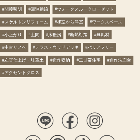
#間接照明
#回遊動線
#ウォークスルークローゼット
#スケルトンリフォーム
#和室から洋室
#ワークスペース
#小上がり
#土間
#床暖房
#断熱対策
#無垢材
#中古リノベ
#テラス・ウッドデッキ
#バリアフリー
#左官仕上げ・珪藻土
#造作収納
#二世帯住宅
#造作洗面台
#アクセントクロス