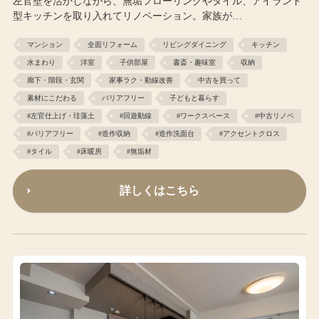
左官壁を活かしながら、無垢フローリングやタイル、アイランド
型キッチンを取り入れてリノベーション。家族が…
マンション
全面リフォーム
リビングダイニング
キッチン
水まわり
洋室
子供部屋
書斎・趣味室
収納
廊下・階段・玄関
家事ラク・動線改善
中古を買って
素材にこだわる
バリアフリー
子どもと暮らす
#左官仕上げ・珪藻土
#回遊動線
#ワークスペース
#中古リノベ
#バリアフリー
#造作収納
#造作洗面台
#アクセントクロス
#タイル
#床暖房
#無垢材
詳しくはこちら