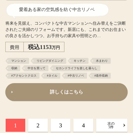
愛着ある家の空気感を紡ぐ中古リノベ
将来を見据え、コンパクトな中古マンションへ住み替えをご決断
されたご夫婦のリフォームです。新居にも、これまでのお住まい
の良さを活かしつつ、お手持ちの家具や照明との…
税込1153
費用
万円
マンション
リビングダイニング
キッチン
水まわり
収納
中古を買って
セカンドライフを楽しむ暮らし
#アクセントクロス
#タイル
#中古リノベ
#造作収納
詳しくはこちら
次の
1
2
3
4
5件