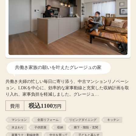
共働き家族の願いを叶えたグレージュの家
共働き夫婦の忙しい毎日に寄り添う、中古マンションリノベーシ
ョン。LDKを中心に、効率的な家事動線と充実した収納計画を取
り入れ、家事負担を軽減しました。グレージュ…
税込1100
費用
万円
マンション
全面リフォーム
リビングダイニング
キッチン
水まわり
子供部屋
収納
廊下・階段・玄関
家事ラク・動線改善
中古を買って
子どもと暮らす