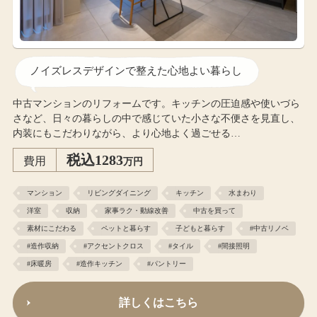
ノイズレスデザインで整えた心地よい暮らし
中古マンションのリフォームです。キッチンの圧迫感や使いづら
さなど、日々の暮らしの中で感じていた小さな不便さを見直し、
内装にもこだわりながら、より心地よく過ごせる…
税込1283
費用
万円
マンション
リビングダイニング
キッチン
水まわり
洋室
収納
家事ラク・動線改善
中古を買って
素材にこだわる
ペットと暮らす
子どもと暮らす
#中古リノベ
#造作収納
#アクセントクロス
#タイル
#間接照明
#床暖房
#造作キッチン
#パントリー
詳しくはこちら