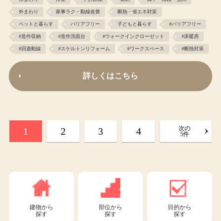
外まわり
家事ラク・動線改善
断熱・省エネ対策
ペットと暮らす
バリアフリー
子どもと暮らす
#バリアフリー
#造作収納
#造作洗面台
#ウォークインクローゼット
#床暖房
#回遊動線
#スケルトンリフォーム
#ワークスペース
#断熱対策
詳しくはこちら
次の
1
2
3
4
5件
建物から
部位から
目的から
探す
探す
探す