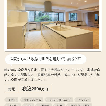
医院からの大改修で世代を超えて引き継ぐ家
築47年の診療所を住宅に変える大規模リフォームです。家族が自
然に集まる間取りと、家事効率や断熱・省エネにも配慮した心地
よい空間が完成しました。…
税込2500
費用
万円
戸建て
全面リフォーム
リビングダイニング
キッチン
水まわり
洋室
子供部屋
収納
廊下・階段・玄関