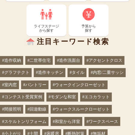
ライフステージ
予算から
から探す
探す
注目キーワード検索
#造作収納
#二世帯住宅
#造作洗面台
#アクセントクロス
#グラフテクト
#造作キッチン
#タイル
#内窓/二重サッシ
#室内窓
#パントリー
#ウォークインクローゼット
#コンテスト受賞実例
#モダンな和室
#エコカラット
#間接照明
#回遊動線
#ウォークスルークローゼット
#スケルトンリフォーム
#和室から洋室
#ワークスペース
#小上がり
#土間
#床暖房
#断熱対策
#無垢材