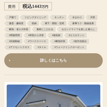
税込1443
費用
万円
戸建て
リビングダイニング
キッチン
水まわり
洋室
書斎・趣味室
収納
廊下・階段・玄関
家事ラク・動線改善
断熱・省エネ対策
素材にこだわる
セカンドライフを楽しむ暮らし
#間接照明
#和室から洋室
#無垢材
#エコカラット
#回遊動線
#ワークスペース
#断熱対策
#造作洗面台
#アクセントクロス
#タイル
#ウォークインクローゼット
詳しくはこちら