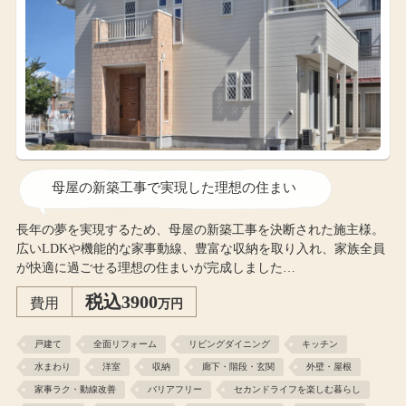
母屋の新築工事で実現した理想の住まい
長年の夢を実現するため、母屋の新築工事を決断された施主様。
広いLDKや機能的な家事動線、豊富な収納を取り入れ、家族全員
が快適に過ごせる理想の住まいが完成しました…
税込3900
費用
万円
戸建て
全面リフォーム
リビングダイニング
キッチン
水まわり
洋室
収納
廊下・階段・玄関
外壁・屋根
家事ラク・動線改善
バリアフリー
セカンドライフを楽しむ暮らし