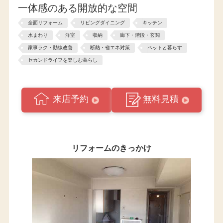
一体感のある開放的な空間
全面リフォーム
リビングダイニング
キッチン
水まわり
洋室
収納
廊下・階段・玄関
家事ラク・動線改善
断熱・省エネ対策
ペットと暮らす
セカンドライフを楽しむ暮らし
来店予約
無料見積
リフォームのきっかけ