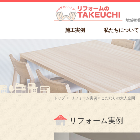
地域密
施工実例
私たちについて
トップ
>
リフォーム実例
> こだわりの大人空間
リフォーム実例