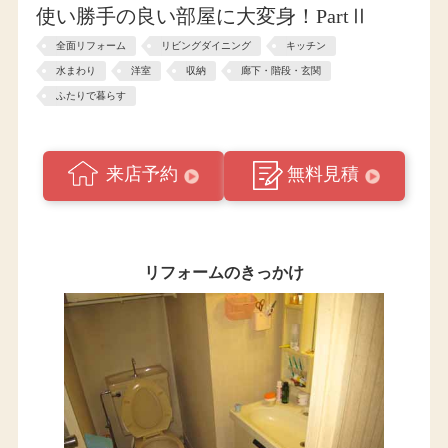
使い勝手の良い部屋に大変身！PartⅡ
全面リフォーム
リビングダイニング
キッチン
水まわり
洋室
収納
廊下・階段・玄関
ふたりで暮らす
来店予約
無料見積
リフォームのきっかけ