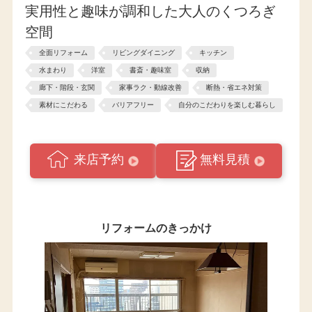
実用性と趣味が調和した大人のくつろぎ
空間
全面リフォーム
リビングダイニング
キッチン
水まわり
洋室
書斎・趣味室
収納
廊下・階段・玄関
家事ラク・動線改善
断熱・省エネ対策
素材にこだわる
バリアフリー
自分のこだわりを楽しむ暮らし
来店予約
無料見積
リフォームのきっかけ