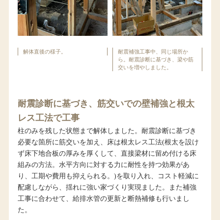
解体直後の様子。
耐震補強工事中、同じ場所か
ら。耐震診断に基づき、梁や筋
交いを増やしました。
耐震診断に基づき、筋交いでの壁補強と根太
レス工法で工事
柱のみを残した状態まで解体しました。耐震診断に基づき
必要な箇所に筋交いを加え、床は根太レス工法(根太を設け
ず床下地合板の厚みを厚くして、直接梁材に留め付ける床
組みの方法。水平方向に対する力に耐性を持つ効果があ
り、工期や費用も抑えられる。)を取り入れ、コスト軽減に
配慮しながら、揺れに強い家づくり実現ました。また補強
工事に合わせて、給排水管の更新と断熱補修も行いまし
た。