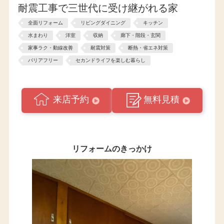
耐震工事で三世代に受け継がれる家
全面リフォーム
リビングダイニング
キッチン
水まわり
洋室
収納
廊下・階段・玄関
家事ラク・動線改善
耐震対策
断熱・省エネ対策
バリアフリー
セカンドライフを楽しむ暮らし
来店予約
無料見積
リフォームのきっかけ