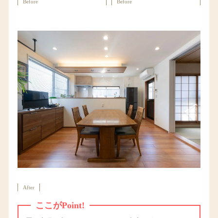
Before
Before
After
ここがPoint!