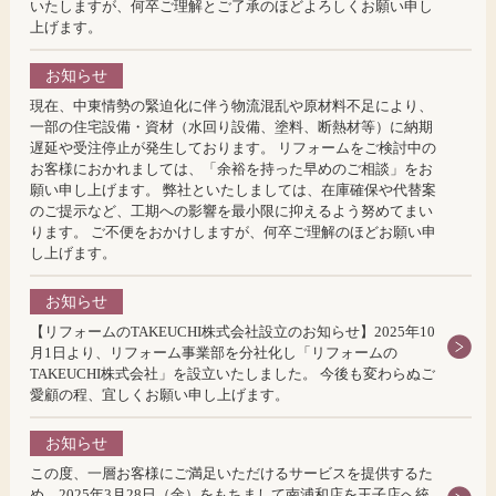
いたしますが、何卒ご理解とご了承のほどよろしくお願い申し
上げます。
お知らせ
現在、中東情勢の緊迫化に伴う物流混乱や原材料不足により、
一部の住宅設備・資材（水回り設備、塗料、断熱材等）に納期
遅延や受注停止が発生しております。 リフォームをご検討中の
お客様におかれましては、「余裕を持った早めのご相談」をお
願い申し上げます。 弊社といたしましては、在庫確保や代替案
のご提示など、工期への影響を最小限に抑えるよう努めてまい
ります。 ご不便をおかけしますが、何卒ご理解のほどお願い申
し上げます。
お知らせ
【リフォームのTAKEUCHI株式会社設立のお知らせ】2025年10
月1日より、リフォーム事業部を分社化し「リフォームの
TAKEUCHI株式会社」を設立いたしました。 今後も変わらぬご
愛顧の程、宜しくお願い申し上げます。
お知らせ
この度、一層お客様にご満足いただけるサービスを提供するた
め、2025年3月28日（金）をもちまして南浦和店を王子店へ統