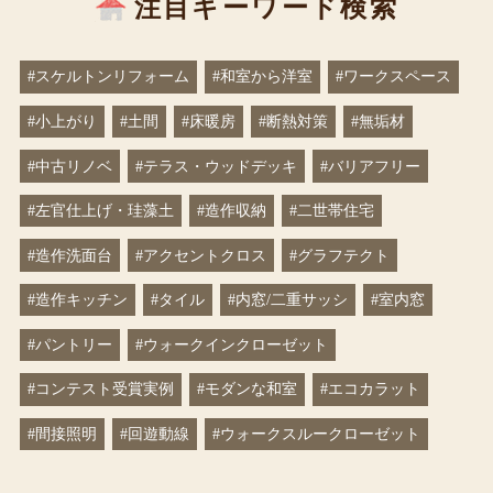
注目キーワード検索
#スケルトンリフォーム
#和室から洋室
#ワークスペース
#小上がり
#土間
#床暖房
#断熱対策
#無垢材
#中古リノベ
#テラス・ウッドデッキ
#バリアフリー
#左官仕上げ・珪藻土
#造作収納
#二世帯住宅
#造作洗面台
#アクセントクロス
#グラフテクト
#造作キッチン
#タイル
#内窓/二重サッシ
#室内窓
#パントリー
#ウォークインクローゼット
#コンテスト受賞実例
#モダンな和室
#エコカラット
#間接照明
#回遊動線
#ウォークスルークローゼット