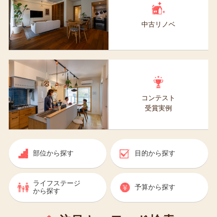
中古リノベ
コンテスト
受賞実例
部位から
探す
目的から
探す
ライフステージ
予算から
探す
から探す