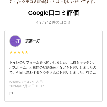
Google クチコミ評価は 4.8 以上をいただいてます。
Google口コミ評価
4.9
/
942
件の口コミ
須藤一好
★★★★★
トイレのリフォームをお願いしました。以前もキッチン、
バスルーム、応接間の壁紙張替えなどをお願いしましたの
で、今回も迷わずタケウチさんにお願いしました。打合せ
も丁寧に対応していただき、職人さんも人柄が良く出来映
(Googleのクチコミから引用)
えも満足のいくものでした。
2026年07月23日 10:17
1