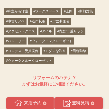
#和室から洋室
#ワークスペース
#土間
#断熱対策
#中古リノベ
#造作収納
#二世帯住宅
#アクセントクロス
#タイル
#内窓/二重サッシ
#パントリー
#ウォークインクローゼット
#コンテスト受賞実例
#モダンな和室
#回遊動線
#ウォークスルークローゼット
リフォームのハテナ？
まずはお気軽にご相談ください。
来店予約
無料見積