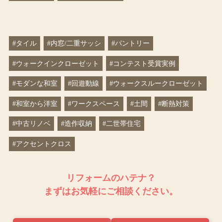
#タイル
#内窓/二重サッシ
#パントリー
#ウォークインクローゼット
#コンテスト受賞実例
#モダンな和室
#回遊動線
#ウォークスルークローゼット
#和室から洋室
#ワークスペース
#土間
#断熱対策
#中古リノベ
#造作収納
#二世帯住宅
#アクセントクロス
リフォームのハテナ？
まずはお気軽にご相談ください。