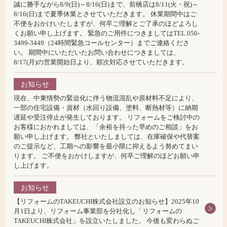
誠に勝手ながら8/9(日)～8/16(日)まで、前橋店は8/11(火・祝)～
8/16(日)まで夏季休業とさせていただきます。 休業期間中はご
不便をおかけいたしますが、何卒ご理解とご了承のほどよろし
くお願い申し上げます。 緊急のご用件につきましてはTEL.050-
3499-3449（24時間緊急コールセンター）までご連絡くださ
い。 期間中にいただいたお問い合わせにつきましては、
8/17(月)の営業開始日より、順次対応させていただきます。
お知らせ
現在、中東情勢の緊迫化に伴う物流混乱や原材料不足により、
一部の住宅設備・資材（水回り設備、塗料、断熱材等）に納期
遅延や受注停止が発生しております。 リフォームをご検討中の
お客様におかれましては、「余裕を持った早めのご相談」をお
願い申し上げます。 弊社といたしましては、在庫確保や代替案
のご提示など、工期への影響を最小限に抑えるよう努めてまい
ります。 ご不便をおかけしますが、何卒ご理解のほどお願い申
し上げます。
お知らせ
【リフォームのTAKEUCHI株式会社設立のお知らせ】2025年10
月1日より、リフォーム事業部を分社化し「リフォームの
TAKEUCHI株式会社」を設立いたしました。 今後も変わらぬご