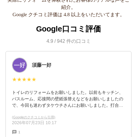
紹介。
Google クチコミ評価は 4.8 以上をいただいてます。
Google口コミ評価
4.9
/
942
件の口コミ
須藤一好
★★★★★
トイレのリフォームをお願いしました。以前もキッチン、
バスルーム、応接間の壁紙張替えなどをお願いしましたの
で、今回も迷わずタケウチさんにお願いしました。打合せ
も丁寧に対応していただき、職人さんも人柄が良く出来映
(Googleのクチコミから引用)
えも満足のいくものでした。
2026年07月23日 10:17
1