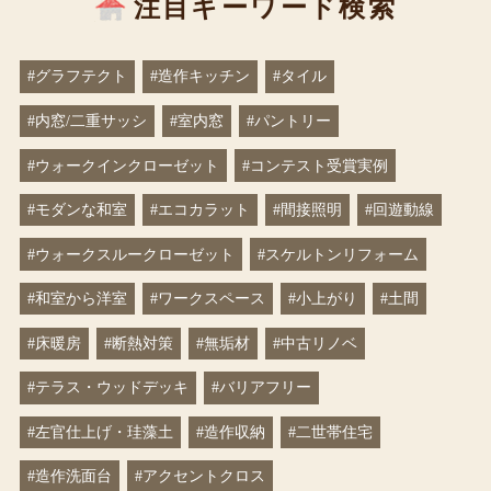
注目キーワード検索
#グラフテクト
#造作キッチン
#タイル
#内窓/二重サッシ
#室内窓
#パントリー
#ウォークインクローゼット
#コンテスト受賞実例
#モダンな和室
#エコカラット
#間接照明
#回遊動線
#ウォークスルークローゼット
#スケルトンリフォーム
#和室から洋室
#ワークスペース
#小上がり
#土間
#床暖房
#断熱対策
#無垢材
#中古リノベ
#テラス・ウッドデッキ
#バリアフリー
#左官仕上げ・珪藻土
#造作収納
#二世帯住宅
#造作洗面台
#アクセントクロス