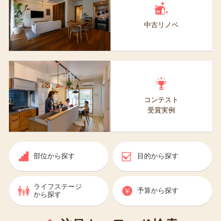
中古リノベ
コンテスト
受賞実例
部位から
探す
目的から
探す
ライフステージ
予算から
探す
から探す